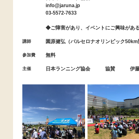
info@jaruna.jp
03-5572-7633
◆ご障害があり、イベントにご興味があ
講師
園原健弘（バルセロナオリンピック50k
参加費
無料
主催
日本ランニング協会 協賛 伊藤園