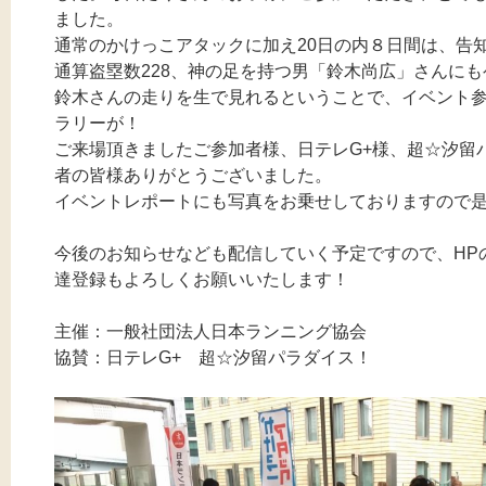
ました。
通常のかけっこアタックに加え20日の内８日間は、告
通算盗塁数228、神の足を持つ男「鈴木尚広」さんに
鈴木さんの走りを生で見れるということで、イベント
ラリーが！
ご来場頂きましたご参加者様、日テレG+様、超☆汐留
者の皆様ありがとうございました。
イベントレポートにも写真をお乗せしておりますので
今後のお知らせなども配信していく予定ですので、HPの
達登録もよろしくお願いいたします！
主催：一般社団法人日本ランニング協会
協賛：日テレG+ 超☆汐留パラダイス！